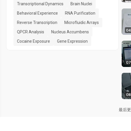
Transcriptional Dynamics
Brain Nuclei
Behavioral Experience
RNA Purification
Reverse Transcription
Microfluidic Arrays
04
QPCR Analysis
Nucleus Accumbens
Cocaine Exposure
Gene Expression
07
08
最后更新