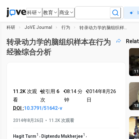
科研
教育
商业
科研
JoVE Journal
行为
转录动力学的脑组织样本在行为经验综合分析
转录动力学的脑组织样本在行为
Rela
经验综合分析
11
11.2K 次观
•
被引用 6
•
08:14
分
•
2014年8月26
看
次
钟
日
13
DOI :
10.3791/51642-v
•
2014年8月26日
11.2K 次观看
1
1
,
,
Hagit Turm
Diptendu Mukherjee