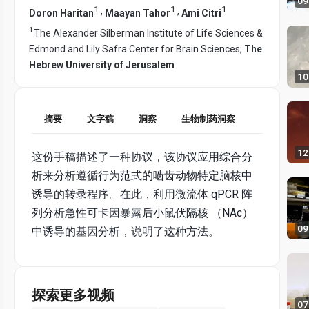
09
1
1
1
,
,
Doron Haritan
Maayan Tahor
Ami Citri
1
The Alexander Silberman Institute of Life Sciences &
Edmond and Lily Safra Center for Brain Sciences,
The
Hebrew University of Jerusalem
10
摘要
文字稿
洞察
生物制药洞察
12
这份手稿描述了一种协议，该协议应用综合分
析来分析遵循行为范式的啮齿动物特定脑核中
诱导的转录程序。在此，利用微流体 qPCR 阵
列分析急性可卡因暴露后小鼠伏隔核 （NAc）
09
中诱导的基因分析，说明了这种方法。
探索更多视频
07