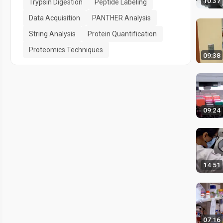
10:37
Trypsin Digestion
Peptide Labeling
Data Acquisition
PANTHER Analysis
String Analysis
Protein Quantification
Proteomics Techniques
09:38
09:24
14:51
07:16