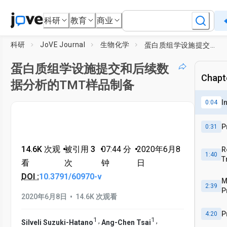
科研
教育
商业
科研
JoVE Journal
生物化学
蛋白质组学设施提交和后续数据分析的TMT样品制备
蛋白质组学设施提交和后续数
Chapte
据分析的TMT样品制备
I
0:04
P
0:31
14.6K 次观
•
被引用 3
•
07:44
分
•
2020年6月8
R
1:40
T
看
次
钟
日
DOI :
10.3791/60970-v
M
2:39
P
•
2020年6月8日
14.6K 次观看
P
4:20
1
1
,
,
Silveli Suzuki-Hatano
Ang-Chen Tsai