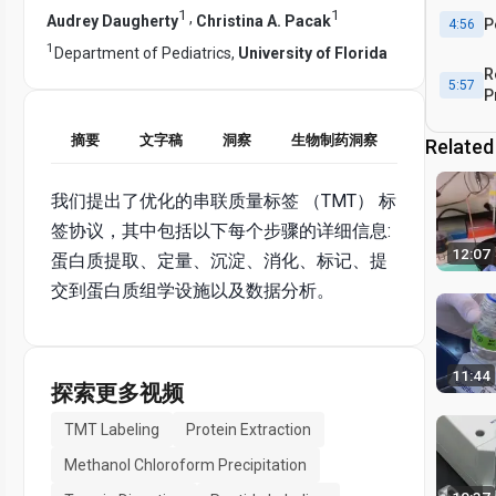
1
1
,
Audrey Daugherty
Christina A. Pacak
P
4:56
1
Department of Pediatrics,
University of Florida
R
5:57
P
V
A
摘要
文字稿
洞察
生物制药洞察
Related
C
7:04
R
A
我们提出了优化的串联质量标签 （TMT） 标
签协议，其中包括以下每个步骤的详细信息:
12:07
蛋白质提取、定量、沉淀、消化、标记、提
交到蛋白质组学设施以及数据分析。
11:44
探索更多视频
TMT Labeling
Protein Extraction
Methanol Chloroform Precipitation