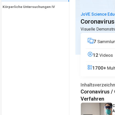
Körperliche Untersuchungen IV
JoVE Science Edu
Coronavirus
Visuelle Demonstra
7
Sammlun
12
Videos
1700+
Mult
Inhaltsverzeichn
Coronavirus /
Verfahren
V
C
A