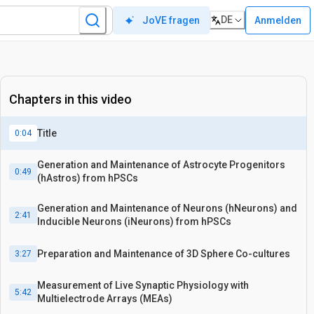
DE
Anmelden
JoVE fragen
Chapters in this video
Title
0:04
Generation and Maintenance of Astrocyte Progenitors
0:49
(hAstros) from hPSCs
Generation and Maintenance of Neurons (hNeurons) and
2:41
Inducible Neurons (iNeurons) from hPSCs
Preparation and Maintenance of 3D Sphere Co-cultures
3:27
Measurement of Live Synaptic Physiology with
5:42
Multielectrode Arrays (MEAs)