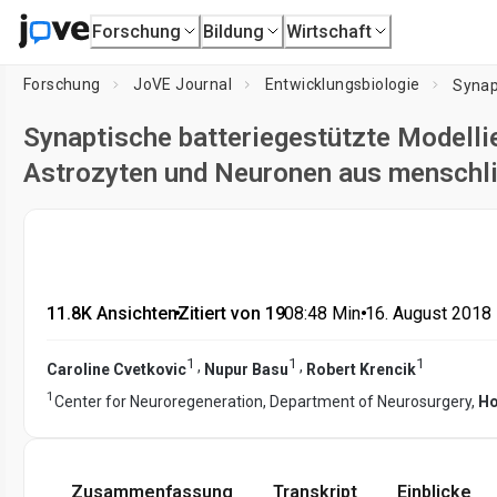
Forschung
Bildung
Wirtschaft
Forschung
JoVE Journal
Entwicklungsbiologie
Synaptische batteriegestützte Modelli
Astrozyten und Neuronen aus menschli
11.8K Ansichten
•
Zitiert von 19
•
08:48
Min.
•
16. August 2018
1
1
1
,
,
Caroline Cvetkovic
Nupur Basu
Robert Krencik
1
Center for Neuroregeneration, Department of Neurosurgery,
Ho
Zusammenfassung
Transkript
Einblicke