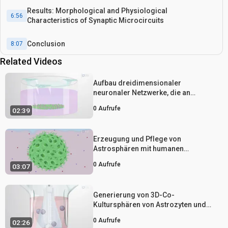
Results: Morphological and Physiological
6:56
Characteristics of Synaptic Microcircuits
Conclusion
8:07
Related Videos
Aufbau dreidimensionaler
neuronaler Netzwerke, die an
Mikroelektrodenarrays gekoppelt
0
Aufrufe
02:39
sind
Erzeugung und Pflege von
Astrosphären mit humanen
pluripotenten Stammzellen
0
Aufrufe
03:07
Generierung von 3D-Co-
Kultursphären von Astrozyten und
Neuronen zur Induktion der
0
Aufrufe
02:26
Synapsenbildung