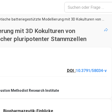
Synaptische batteriegestützte Modellierung mit 3D Kokulturen von Astrozyten und Neuronen aus menschlicher pluripotenter Stammzellen
erung mit 3D Kokulturen von
cher pluripotenter Stammzellen
DOI :
10.3791/58034-v
uston Methodist Research Institute
Biopharmazeutik-Einblicke