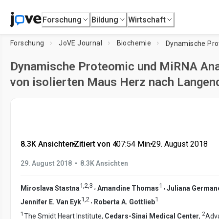
Forschung
Bildung
Wirtschaft
Forschung
JoVE Journal
Biochemie
Dynamische Proteomic und MiRNA Ana
von isolierten Maus Herz nach Langen
8.3K Ansichten
•
Zitiert von 4
•
07:54
Min.
•
29. August 2018
•
29. August 2018
8.3K Ansichten
1
,
2
,
3
1
,
,
Miroslava Stastna
Amandine Thomas
Juliana German
1
,
2
1
,
Jennifer E. Van Eyk
Roberta A. Gottlieb
1
2
The Smidt Heart Institute,
Cedars-Sinai Medical Center
,
Adva