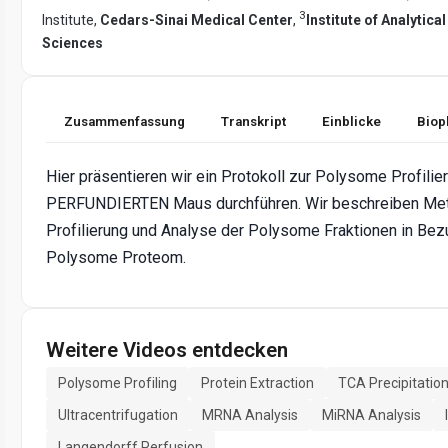
3
Institute,
Cedars-Sinai Medical Center
,
Institute of Analytic
Sciences
Zusammenfassung
Transkript
Einblicke
Biop
Hier präsentieren wir ein Protokoll zur Polysome Profilier
PERFUNDIERTEN Maus durchführen. Wir beschreiben Met
Profilierung und Analyse der Polysome Fraktionen in B
Polysome Proteom.
Weitere Videos entdecken
Polysome Profiling
Protein Extraction
TCA Precipitatio
Ultracentrifugation
MRNA Analysis
MiRNA Analysis
Langendorff Perfusion