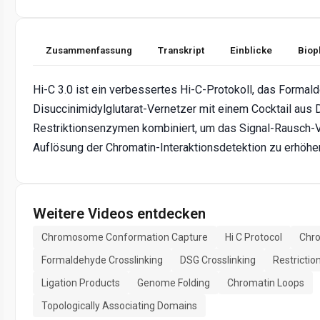
Zusammenfassung
Transkript
Einblicke
Biop
Hi-C 3.0 ist ein verbessertes Hi-C-Protokoll, das Formal
Disuccinimidylglutarat-Vernetzer mit einem Cocktail aus 
Restriktionsenzymen kombiniert, um das Signal-Rausch-V
Auflösung der Chromatin-Interaktionsdetektion zu erhöhe
Weitere Videos entdecken
Chromosome Conformation Capture
Hi C Protocol
Chro
Formaldehyde Crosslinking
DSG Crosslinking
Restricti
Ligation Products
Genome Folding
Chromatin Loops
Topologically Associating Domains