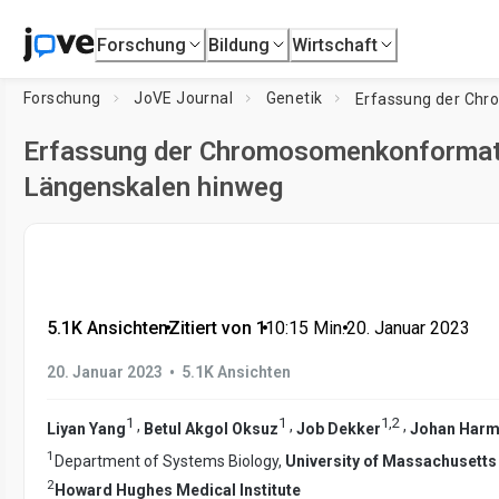
Forschung
Bildung
Wirtschaft
Forschung
JoVE Journal
Genetik
Erfassung der Chromosomenkonformat
Längenskalen hinweg
5.1K Ansichten
•
Zitiert von 1
•
10:15
Min.
•
20. Januar 2023
•
20. Januar 2023
5.1K Ansichten
1
1
1
,
2
,
,
,
Liyan Yang
Betul Akgol Oksuz
Job Dekker
Johan Harm
1
Department of Systems Biology,
University of Massachusetts
2
Howard Hughes Medical Institute