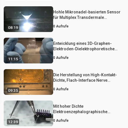
Hohle Mikronadel-basierten Sensor
für Multiplex Transdermale
elektrochemische Nachweis
0
Aufrufe
08:19
Entwicklung eines 3D-Graphen-
Elektroden-Dielektrophoretische
Geräte
0
Aufrufe
11:15
Die Herstellung von High-Kontakt-
Dichte, Flach-Interface Nerve
Elektroden für die Aufnahme und
0
Aufrufe
09:35
Stimulation Anwendungen
Mit hoher Dichte
Elektroenzephalographische
Acquisition in einem Nagetiermodell
0
Aufrufe
12:39
unter Verwendung von Low-Cost-und
Open-Source-Ressourcen