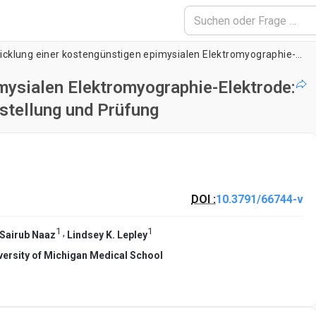
Entwicklung einer kostengünstigen epimysialen Elektromyographie-Elektrode: Ein vereinfachter Arbeitsablauf für Herstellung und Prüfung
mysialen Elektromyographie-Elektrode:
rstellung und Prüfung
DOI :
10.3791/66744-v
1
1
,
Sairub Naaz
Lindsey K. Lepley
versity of Michigan Medical School