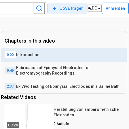
DE
Anmelden
JoVE fragen
Chapters in this video
Introduction
0:00
Fabrication of Epimysial Electrodes for
0:49
Electromyography Recordings
Ex Vivo Testing of Epimysial Electrodes in a Saline Bath
2:37
Related Videos
Herstellung von amperometrische
Elektroden
0
Aufrufe
08:29