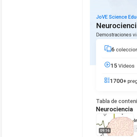
JoVE Science Edu
Neurocienci
Demostraciones vis
6
coleccio
15
Vídeos
1700+
preg
Tabla de conten
Neurociencia
V
I
09:16