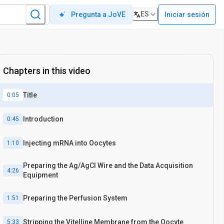
ES
Iniciar sesión
Pregunta a JoVE
Xenopus
Ovocitos
Chapters in this video
Title
0:05
Introduction
0:45
Injecting mRNA into Oocytes
1:10
Preparing the Ag/AgCl Wire and the Data Acquisition
4:26
Equipment
Preparing the Perfusion System
1:51
Stripping the Vitelline Membrane from the Oocyte
5:33