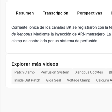
Resumen
Transcripción
Perspectivas
Corriente iónica de los canales BK se registraron con la
de Xenopus
Mediante la inyección de ARN mensajero. La s
clamp es controlado por un sistema de perfusión.
Explorar más videos
Patch Clamp
Perfusion System
Xenopus Oocytes
B
Inside Out Patch
Giga Seal
Voltage Clamp
Calcium A