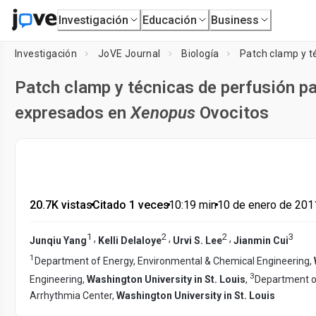
Investigación
Educación
Business
Investigación
JoVE Journal
Biología
Patch clamp y técnicas de perfusión pa
expresados ​​en
Xenopus
Ovocitos
20.7K vistas
•
Citado 1 veces
•
10:19
min
•
10 de enero de 201
1
2
2
3
,
,
,
Junqiu Yang
Kelli Delaloye
Urvi S. Lee
Jianmin Cui
1
Department of Energy, Environmental & Chemical Engineering,
3
Engineering,
Washington University in St. Louis
,
Department of
Arrhythmia Center,
Washington University in St. Louis