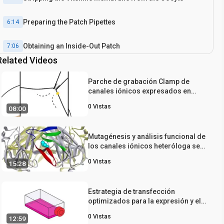
Preparing the Patch Pipettes
6:14
Obtaining an Inside-Out Patch
7:06
Related Videos
Patch Clamping
8:08
Parche de grabación Clamp de
canales iónicos expresados ​​en
Recording of Wild-Type BK Channels on and Oocyte
8:41
ovocitos de Xenopus
Membrane Patch
0
Vistas
08:00
Conclusion
9:57
Mutagénesis y análisis funcional de
los canales iónicos heteróloga se
expresa en células de mamífero
0
Vistas
15:28
Estrategia de transfección
optimizados para la expresión y el
registro electrofisiológico de los
0
Vistas
12:59
canales iónicos recombinantes del