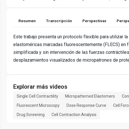
Resumen
Transcripción
Perspectivas
Perspe
Este trabajo presenta un protocolo flexible para utilizar l
elastoméricas marcadas fluorescentemente (FLECS) en fo
simplificada y sin intervención de las fuerzas contráctile
desplazamientos visualizados de micropatrones de prote
Explorar más videos
Single Cell Contractility
Micropatterned Elastomers
Cont
Fluorescent Microscopy
Dose Response Curve
Cell Fo
Drug Screening
Cell Contraction Analysis