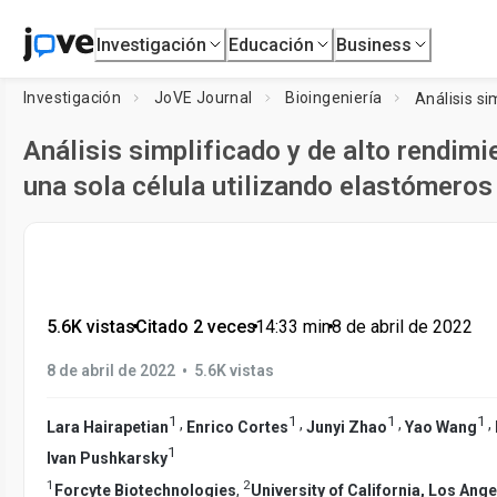
Investigación
Educación
Business
Investigación
JoVE Journal
Bioingeniería
Análisis simplificado y de alto rendimi
una sola célula utilizando elastómero
5.6K vistas
•
Citado 2 veces
•
14:33
min
•
8 de abril de 2022
•
8 de abril de 2022
5.6K vistas
1
1
1
1
,
,
,
,
Lara Hairapetian
Enrico Cortes
Junyi Zhao
Yao Wang
1
Ivan Pushkarsky
1
2
Forcyte Biotechnologies
,
University of California, Los Ang