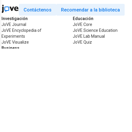
Contáctenos
Recomendar a la biblioteca
Investigación
Educación
JoVE Journal
JoVE Core
JoVE Encyclopedia of
JoVE Science Education
Experiments
JoVE Lab Manual
JoVE Visualize
JoVE Quiz
Business
JoVE Business
Copyright © 2026 MyJoVE Corporation. T