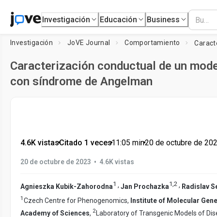
Investigación
Educación
Business
Investigación
JoVE Journal
Comportamiento
Caracterización conductual de un mode
con síndrome de Angelman
4.6K vistas
•
Citado 1 veces
•
11:05
min
•
20 de octubre de 20
•
20 de octubre de 2023
4.6K vistas
1
1
,
2
,
,
Agnieszka Kubik-Zahorodna
Jan Prochazka
Radislav S
1
Czech Centre for Phenogenomics,
Institute of Molecular Gene
2
Academy of Sciences
,
Laboratory of Transgenic Models of Di