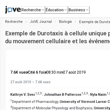
Recherche
Éducation
Business
Recherche
JoVE Journal
Biologie
Exemple de Durotaxis à cellule unique 
du mouvement cellulaire et les événem
7.6K vues
•
Cité 6 fois
•
08:30
min
•
27 août 2019
•
27 août 2019
7.6K vues
1
,
2
,
3
1
,
2
,
3
1
,
,
,
Kathryn V. Svec
Johnathan B Patterson
Nyla Naim
1
Department of Pharmacology,
University of Vermont Larner 
3
Department of Molecular Physiology and Biophysics,
Universit