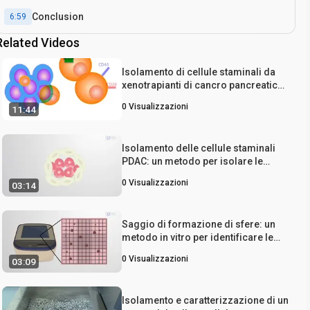
Conclusion
6:59
Related Videos
Isolamento di cellule staminali da
xenotrapianti di cancro pancreatico
umano
0
Visualizzazioni
11:44
Isolamento delle cellule staminali
PDAC: un metodo per isolare le
cellule staminali tumorali dai tumori
0
Visualizzazioni
03:14
del pancreas
Saggio di formazione di sfere: un
metodo in vitro per identificare le
cellule staminali del cancro del
0
Visualizzazioni
03:09
pancreas e le terapie di screening
Isolamento e caratterizzazione di un