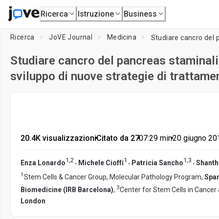
Ricerca
Istruzione
Business
Ricerca
JoVE Journal
Medicina
Studiare cancro del pancreas staminali 
sviluppo di nuove strategie di trattame
20.4K visualizzazioni
•
Citato da 27
•
07:29
min
•
20 giugno 20
1
,
2
1
1
,
3
,
,
,
Enza Lonardo
Michele Cioffi
Patricia Sancho
Shanth
1
Stem Cells & Cancer Group, Molecular Pathology Program,
Span
3
Biomedicine (IRB Barcelona)
,
Center for Stem Cells in Cancer 
London