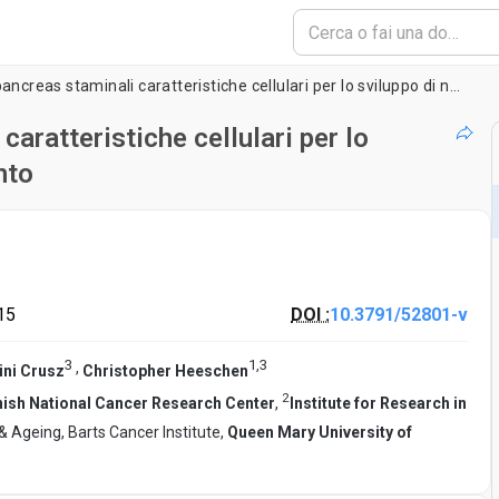
Studiare cancro del pancreas staminali caratteristiche cellulari per lo sviluppo di nuove strategie di trattamento
caratteristiche cellulari per lo
nto
15
DOI :
10.3791/52801-v
3
1
,
3
,
ini Crusz
Christopher Heeschen
2
ish National Cancer Research Center
,
Institute for Research in
& Ageing, Barts Cancer Institute,
Queen Mary University of