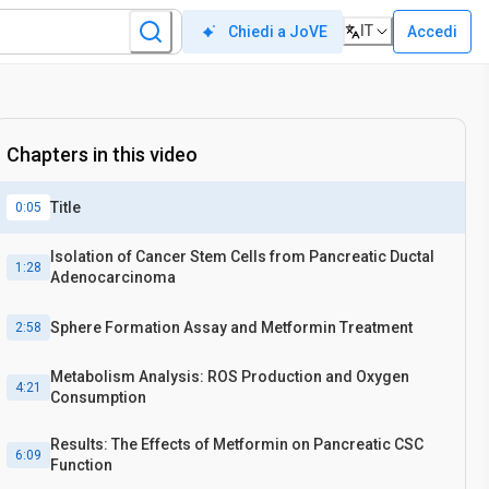
IT
Accedi
Chiedi a JoVE
Chapters in this video
Title
0:05
Isolation of Cancer Stem Cells from Pancreatic Ductal
1:28
Adenocarcinoma
Sphere Formation Assay and Metformin Treatment
2:58
Metabolism Analysis: ROS Production and Oxygen
4:21
Consumption
Results: The Effects of Metformin on Pancreatic CSC
6:09
Function