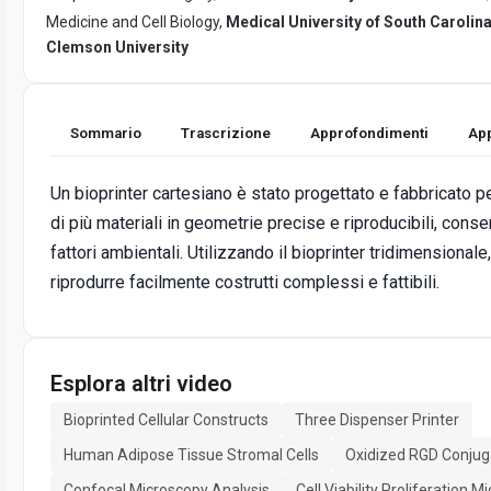
Medicine and Cell Biology,
Medical University of South Carolin
Clemson University
Sommario
Trascrizione
Approfondimenti
App
Un bioprinter cartesiano è stato progettato e fabbricato 
di più materiali in geometrie precise e riproducibili, conse
fattori ambientali. Utilizzando il bioprinter tridimensional
riprodurre facilmente costrutti complessi e fattibili.
Esplora altri video
Bioprinted Cellular Constructs
Three Dispenser Printer
Human Adipose Tissue Stromal Cells
Oxidized RGD Conjuga
Confocal Microscopy Analysis
Cell Viability Proliferation M