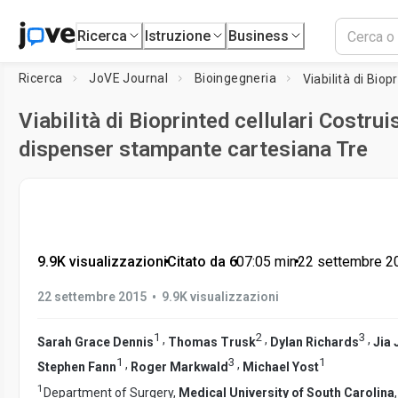
Ricerca
Istruzione
Business
Ricerca
JoVE Journal
Bioingegneria
Viabilità di Bioprinted cellulari Costru
dispenser stampante cartesiana Tre
9.9K visualizzazioni
•
Citato da 6
•
07:05
min
•
22 settembre 2
•
22 settembre 2015
9.9K visualizzazioni
1
2
3
,
,
,
Sarah Grace Dennis
Thomas Trusk
Dylan Richards
Jia 
1
3
1
,
,
Stephen Fann
Roger Markwald
Michael Yost
1
Department of Surgery,
Medical University of South Carolina