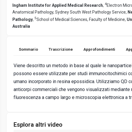
4
Ingham Institute for Applied Medical Research
,
Electron Mic
Anatomical Pathology, Sydney South West Pathology Service,
Ne
5
Pathology
,
School of Medical Sciences, Faculty of Medicine,
Un
Australia
Sommario
Trascrizione
Approfondimenti
App
Viene descritto un metodo in base al quale le nanoparticel
possono essere utilizzate per studi immunocitochimici cor
umano incorporato in resina epossidica. Utilizziamo QD c
anticorpi commerciali che vengono visualizzati mediante 
fluorescenza a campo largo e microscopia elettronica a t
Esplora altri video