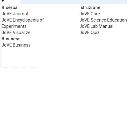
Ricerca
Istruzione
JoVE Journal
JoVE Core
JoVE Encyclopedia of
JoVE Science Education
Experiments
JoVE Lab Manual
JoVE Visualize
JoVE Quiz
Business
JoVE Business
Copyright © 2026 MyJoVE Corporat