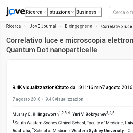
Ricerca
Istruzione
Business
Ricerca
JoVE Journal
Bioingegneria
Correlativo luce e microscopia elettron
Quantum Dot nanoparticelle
9.4K visualizzazioni
•
Citato da 12
•
11:16
min
•
7 agosto 2016
•
7 agosto 2016
9.4K visualizzazioni
1
,
2
,
3
,
4
3
,
4
,
5
,
Murray C. Killingsworth
Yuri V. Bobryshev
1
South Western Sydney Clinical School, Faculty of Medicine,
Univ
2
3
Australia
,
School of Medicine,
Western Sydney University
,
Co