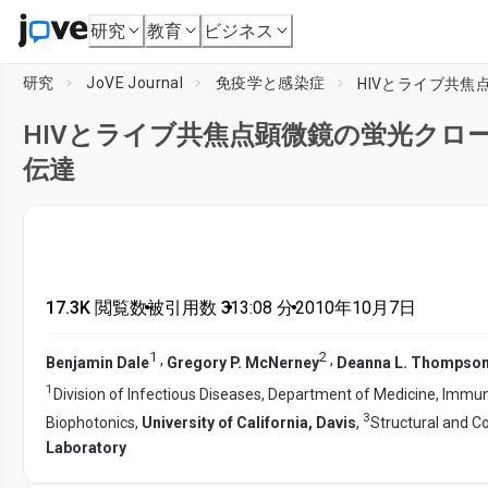
研究
教育
ビジネス
研究
JoVE Journal
免疫学と感染症
HIVとライブ共焦
HIVとライブ共焦点顕微鏡の蛍光クロ
伝達
17.3K 閲覧数
•
被引用数 3
•
13:08
分
•
2010年10月7日
1
2
,
,
Benjamin Dale
Gregory P. McNerney
Deanna L. Thompso
1
Division of Infectious Diseases, Department of Medicine, Immun
3
Biophotonics,
University of California, Davis
,
Structural and C
Laboratory