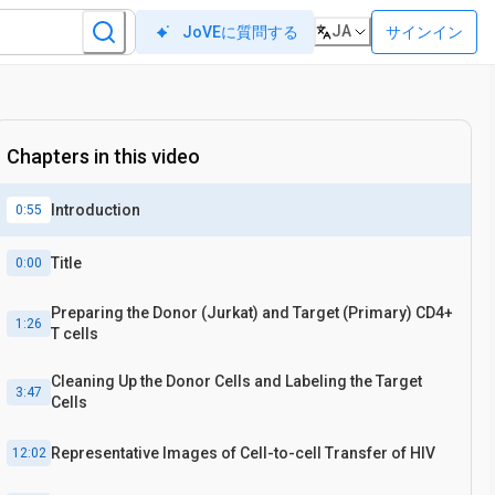
JA
サインイン
JoVEに質問する
Chapters in this video
Introduction
0:55
Title
0:00
Preparing the Donor (Jurkat) and Target (Primary) CD4+
1:26
T cells
Cleaning Up the Donor Cells and Labeling the Target
3:47
Cells
Representative Images of Cell-to-cell Transfer of HIV
12:02