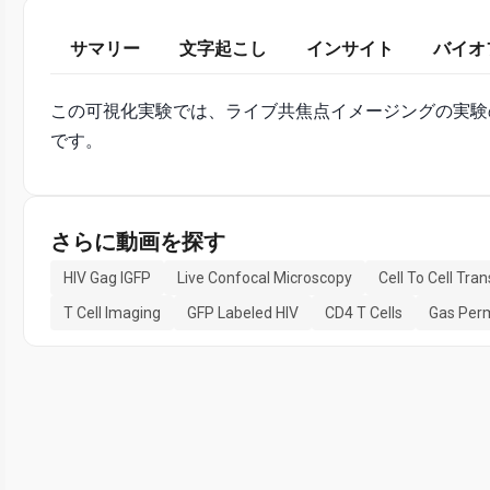
サマリー
文字起こし
インサイト
バイオ
この可視化実験では、ライブ共焦点イメージングの実験
です。
さらに動画を探す
HIV Gag IGFP
Live Confocal Microscopy
Cell To Cell Tran
T Cell Imaging
GFP Labeled HIV
CD4 T Cells
Gas Per