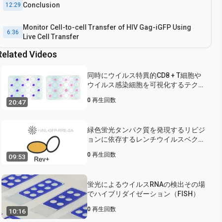
Conclusion
12:29
Monitor Cell-to-cell Transfer of HIV Gag-iGFP Using
6:36
Live Cell Transfer
Related Videos
同時にウイルス特異的CD8 + T細胞や
ウイルス感染細胞を可視化するテクニ
ックその場で
0
再生回数
20:47
緑色蛍光タンパク質を発現するリビジ
ョンに依存するレンチウイルスベクタ
ーを用いたHIV - 1陽性細胞の特定のマ
0
再生回数
09:53
ーキング
蛍光によるウイルスRNAの検出その場
でハイブリダイゼーション（FISH）
0
再生回数
10:16