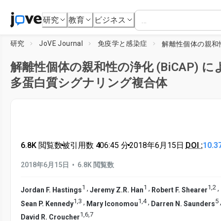
研究
教育
ビジネス
研究
JoVE Journal
免疫学と感染症
解離性個体の親和性の浄化 (BiCAP) 
多蛋白質シグナリング複合体
6.8K 閲覧数
•
被引用数 4
•
06:45
分
•
2018年6月15日
DOI :
10.3
•
2018年6月15日
6.8K 閲覧数
1
1
1
,
2
,
,
,
Jordan F. Hastings
Jeremy Z.R. Han
Robert F. Shearer
1
,
3
1
,
4
5
,
,
Sean P. Kennedy
Mary Iconomou
Darren N. Saunders
1
,
6
,
7
David R. Croucher