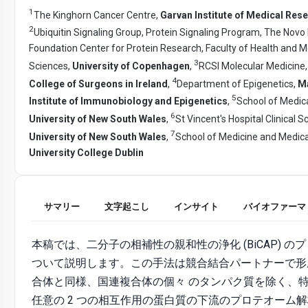
1
The Kinghorn Cancer Centre,
Garvan Institute of Medical Res
2
Ubiquitin Signaling Group, Protein Signaling Program, The Novo
Foundation Center for Protein Research, Faculty of Health and M
3
Sciences,
University of Copenhagen
,
RCSI Molecular Medicine
4
College of Surgeons in Ireland
,
Department of Epigenetics,
M
5
Institute of Immunobiology and Epigenetics
,
School of Medica
6
University of New South Wales
,
St Vincent's Hospital Clinical S
7
University of New South Wales
,
School of Medicine and Medica
University College Dublin
サマリー
文字起こし
インサイト
バイオファーマ
本稿では、二分子の相補性の親和性の浄化 (BiCAP) の
ついて説明します。この手法は競合結合パートナーで形
合体と同様、国連複合体の個々 のタンパク質を除く、
任意の 2 つの相互作用の蛋白質の下流のプロテオーム