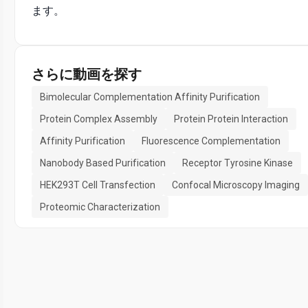
ます。
さらに動画を探す
Bimolecular Complementation Affinity Purification
Protein Complex Assembly
Protein Protein Interaction
Affinity Purification
Fluorescence Complementation
Nanobody Based Purification
Receptor Tyrosine Kinase
HEK293T Cell Transfection
Confocal Microscopy Imaging
Proteomic Characterization