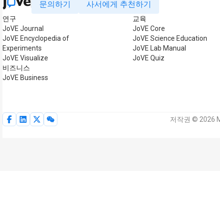
문의하기
사서에게 추천하기
연구
교육
JoVE Journal
JoVE Core
JoVE Encyclopedia of
JoVE Science Education
Experiments
JoVE Lab Manual
JoVE Visualize
JoVE Quiz
비즈니스
JoVE Business
저작권 © 2026 M