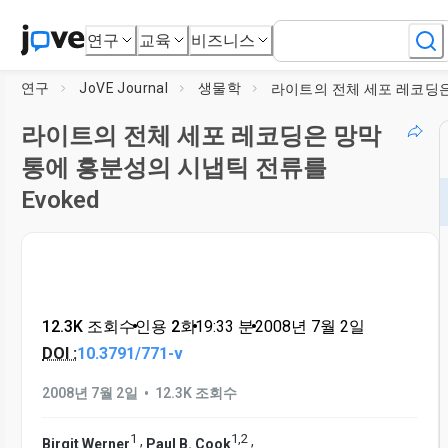
연구
교육
비즈니스
연구
JoVE Journal
생물학
라이트의 전체 세포 레코딩은 망막
통에 흥분성의 시냅틱 전류를
Evoked
12.3K 조회수
•
인용 2회
•
19:33
분
•
2008년 7월 2일
DOI :
10.3791/771-v
•
2008년 7월 2일
12.3K 조회수
1
1
,
2
,
,
Birgit Werner
Paul B. Cook