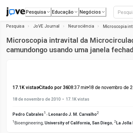
Pesquisa
Educação
Negócios
Pesquisa
JoVE Journal
Neurociência
Microscopia intravital da Microcircula
camundongo usando uma janela fechad
17.1K vistas
•
Citado por 36
•
08:37
min
•
18 de novembro de 
•
18 de novembro de 2010
17.1K vistas
1
2
,
Pedro Cabrales
Leonardo J. M. Carvalho
1
2
Bioengineering,
University of California, San Diego
,
La Jolla