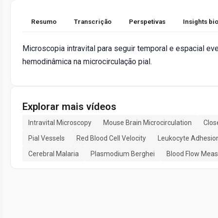
Resumo
Transcrição
Perspetivas
Insights b
Microscopia intravital para seguir temporal e espacial ev
hemodinâmica na microcirculação pial.
Explorar mais vídeos
Intravital Microscopy
Mouse Brain Microcirculation
Clos
Pial Vessels
Red Blood Cell Velocity
Leukocyte Adhesio
Cerebral Malaria
Plasmodium Berghei
Blood Flow Mea