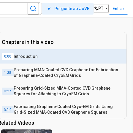
PT
Entrar
Pergunte ao JoVE
Chapters in this video
Introduction
0:00
Preparing MMA‐Coated CVD Graphene for Fabrication
1:35
of Graphene‐Coated CryoEM Grids
Preparing Grid‐Sized MMA‐Coated CVD Graphene
3:27
Squares for Attaching to CryoEM Grids
Fabricating Graphene‐Coated Cryo‐EM Grids Using
5:14
Grid‐Sized MMA‐Coated CVD Graphene Squares
Related Videos