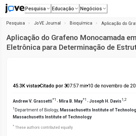
Pesquisa
Educação
Negócios
Pesquisa
JoVE Journal
Bioquímica
Aplicação do Grafeno Monocamada em 
Eletrônica para Determinação de Estru
45.3K vistas
•
Citado por 3
•
07:57
min
•
10 de novembro de 2
*
1
*
1
1
,
2
,
,
Andrew V. Grassetti
Mira B. May
Joseph H. Davis
1
Department of Biology,
Massachusetts Institute of Technolo
Massachusetts Institute of Technology
*
These authors contributed equally