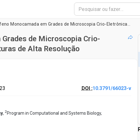
Aplicação do Grafeno Monocamada em Grades de Microscopia Crio-Eletrônica para Determinação de Estruturas de Alta Resolução
Grades de Microscopia Crio-
turas de Alta Resolução
023
DOI :
10.3791/66023-v
2
gy
,
Program in Computational and Systems Biology,