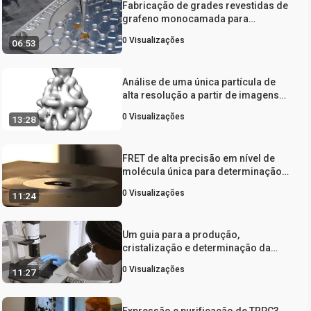
Fabricação de grades revestidas de
grafeno monocamada para
microscopia crioeletrônica
0
Visualizações
06:53
Análise de uma única partícula de
alta resolução a partir de imagens
de crio-microscopia de elétrons
0
Visualizações
13:28
usando SPHIRE
FRET de alta precisão em nível de
molécula única para determinação
de estrutura de biomoléculas
0
Visualizações
11:24
Um guia para a produção,
cristalização e determinação da
estrutura de IKK1 humana/α
0
Visualizações
11:27
Expressão e purificação de TRPC3