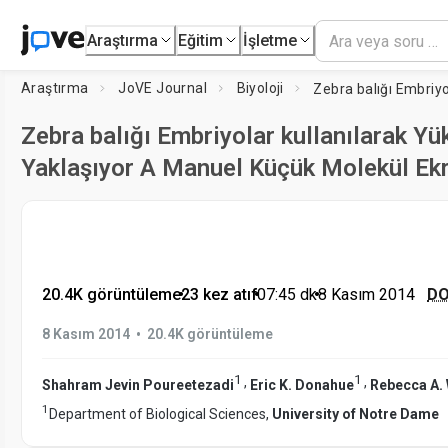
Araştırma
Eğitim
İşletme
Araştırma
JoVE Journal
Biyoloji
Zebra balığı Embriyolar kullanılarak Y
Yaklaşıyor A Manuel Küçük Molekül Ek
20.4K görüntüleme
•
23 kez atıf
•
07:45
dk
•
8 Kasım 2014
DO
•
8 Kasım 2014
20.4K görüntüleme
1
1
,
,
Shahram Jevin Poureetezadi
Eric K. Donahue
Rebecca A.
1
Department of Biological Sciences,
University of Notre Dame