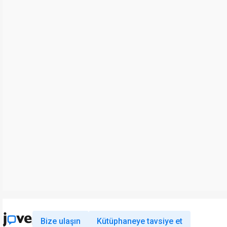
Bize ulaşın
Kütüphaneye tavsiye et