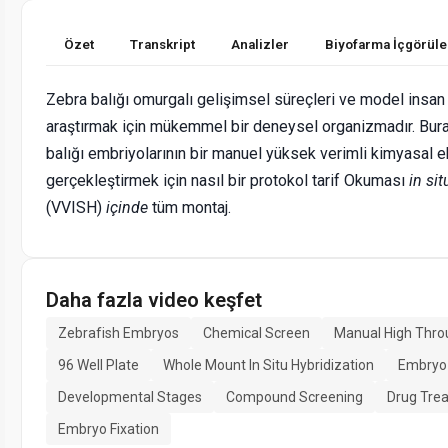
Özet
Transkript
Analizler
Biyofarma İçgörüle
Zebra balığı omurgalı gelişimsel süreçleri ve model insan 
araştırmak için mükemmel bir deneysel organizmadır. Burad
balığı embriyolarının bir manuel yüksek verimli kimyasal e
gerçekleştirmek için nasıl bir protokol tarif Okuması
in sit
(VVISH)
içinde
tüm montaj.
Daha fazla video keşfet
Zebrafish Embryos
Chemical Screen
Manual High Thro
96 Well Plate
Whole Mount In Situ Hybridization
Embryo
Developmental Stages
Compound Screening
Drug Tre
Embryo Fixation