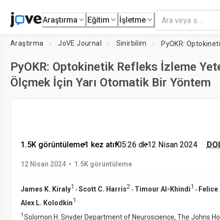
Araştırma
Eğitim
İşletme
Araştırma
JoVE Journal
Sinirbilim
PyOKR: Optokinetik Refleks İzleme Yet
Ölçmek İçin Yarı Otomatik Bir Yöntem
1.5K görüntüleme
•
1 kez atıf
•
05:26
dk
•
12 Nisan 2024
DOI
•
12 Nisan 2024
1.5K görüntüleme
1
2
1
,
,
,
James K. Kiraly
Scott C. Harris
Timour Al-Khindi
Felice
1
Alex L. Kolodkin
1
Solomon H. Snyder Department of Neuroscience, The Johns Hop