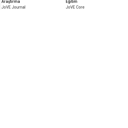
Araştırma
Eğitim
JoVE Journal
JoVE Core
JoVE Encyclopedia of
JoVE Science Education
Experiments
JoVE Lab Manual
JoVE Visualize
JoVE Quiz
İşletme
JoVE Business
Telif hakkı © 2026 MyJoVE Corporatio