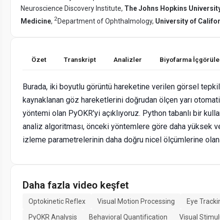
Neuroscience Discovery Institute,
The Johns Hopkins Universit
2
Medicine
,
Department of Ophthalmology,
University of Califo
Özet
Transkript
Analizler
Biyofarma İçgörüle
Burada, iki boyutlu görüntü hareketine verilen görsel tepki
kaynaklanan göz hareketlerini doğrudan ölçen yarı otomatik
yöntemi olan PyOKR'yi açıklıyoruz. Python tabanlı bir kulla
analiz algoritması, önceki yöntemlere göre daha yüksek 
izleme parametrelerinin daha doğru nicel ölçümlerine olana
Daha fazla video keşfet
Optokinetic Reflex
Visual Motion Processing
Eye Tracki
PyOKR Analysis
Behavioral Quantification
Visual Stimu