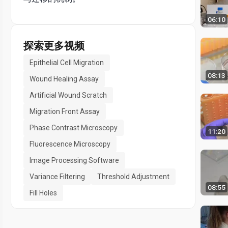
06:10
探索更多视频
Epithelial Cell Migration
08:13
Wound Healing Assay
Artificial Wound Scratch
Migration Front Assay
Phase Contrast Microscopy
11:20
Fluorescence Microscopy
Image Processing Software
Variance Filtering
Threshold Adjustment
08:55
Fill Holes