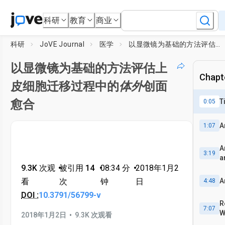
科研
教育
商业
科研
JoVE Journal
医学
以显微镜为基础的方法评估上皮细胞迁移过程中的
以显微镜为基础的方法评估上
Chapte
皮细胞迁移过程中的
体外
创面
T
愈合
0:05
A
1:07
A
3:19
a
9.3K 次观
•
被引用 14
•
08:34
分
•
2018年1月2
A
看
次
钟
日
4:48
DOI :
10.3791/56799-v
R
7:07
W
•
2018年1月2日
9.3K 次观看
F