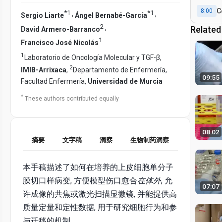
C
8:00
*
1
*
1
,
,
Sergio Liarte
Ángel Bernabé-García
2
,
Related
David Armero-Barranco
1
Francisco José Nicolás
1
Laboratorio de Oncología Molecular y TGF-β,
2
IMIB-Arrixaca
,
Departamento de Enfermería,
09:55
Facultad Enfermería,
Universidad de Murcia
*
These authors contributed equally
08:02
摘要
文字稿
洞察
生物制药洞察
本手稿描述了如何在培养的上皮细胞单分子
膜切口样病变, 方便模型伤口愈合
在体外
, 允
07:07
许成像的共焦或激光扫描显微镜, 并能提供高
质量定量和定性数据, 用于研究细胞行为和参
与迁移的机制。