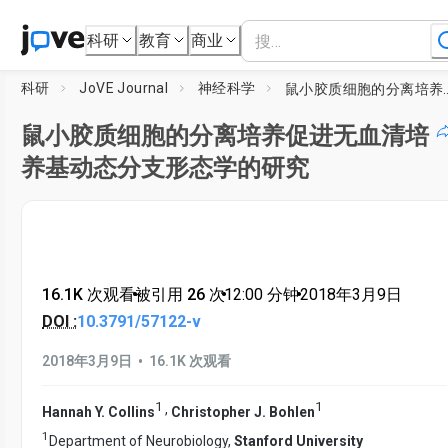
科研
教育
商业
科研
JoVE Journal
神经科学
鼠小胶质细胞的分离培养促进无
鼠小胶质细胞的分离培养促进无血清培
养基动态分支形态学的研究
16.1K 次观看
•
被引用 26 次
•
12:00
分钟
•
2018年3月9日
DOI :
10.3791/57122-v
•
2018年3月9日
16.1K 次观看
1
1
,
Hannah Y. Collins
Christopher J. Bohlen
1
Department of Neurobiology,
Stanford University