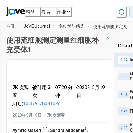
科研
教育
商业
科研
JoVE Journal
免疫学与感染
使用流细胞测定测量红细胞补充受体1
使用流细胞测定测量红细胞补
Chapte
充受体1
I
0:04
E
1:15
D
7K 次观
•
被引用 3
•
07:20
分
•
2020年5月19
E
看
次
钟
日
2:16
F
DOI :
10.3791/60810-v
F
3:46
•
2020年5月19日
7K 次观看
R
5:47
1
,
2
3
,
,
C
Aymric Kisserli
Sandra Audonnet