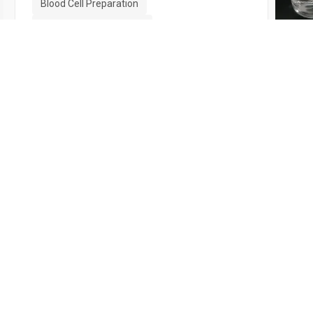
Blood Cell Preparation
Fluorescence Detection
09:04
Receptor Quantification
Disease Biomarker Analysis
Cell Surface Markers
06:56
13:20
最后更新：1
联系我们
向图书馆推荐