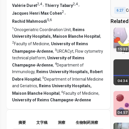
I
2
,
4
2
,
4
,
,
Valérie Duret
Thierry Tabary
C
6:27
2
,
Jacques Henri Max Cohen
5
,
6
Related
Rachid Mahmoudi
1
Oncogeriatric Coordination Unit,
Reims
University Hospitals, Maison Blanche Hospital
,
2
Faculty of Medicine,
University of Reims
15:32
3
Champagne-Ardenne
,
URCACyt, Flow cytometry
technical platform,
University of Reims
4
Champagne-Ardenne
,
Department of
Immunology,
Reims University Hospitals, Robert
5
Debre Hospital
,
Department of Internal Medicine
04:34
and Geriatrics,
Reims University Hospitals,
6
Maison Blanche Hospital
,
Faculty of Medicine,
University of Reims Champagne-Ardenne
04:57
摘要
文字稿
洞察
生物制药洞察