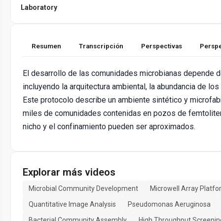
Laboratory
Resumen
Transcripción
Perspectivas
Perspe
El desarrollo de las comunidades microbianas depende d
incluyendo la arquitectura ambiental, la abundancia de los
Este protocolo describe un ambiente sintético y microfab
miles de comunidades contenidas en pozos de femtoliter
nicho y el confinamiento pueden ser aproximados.
Explorar más videos
Microbial Community Development
Microwell Array Platf
Quantitative Image Analysis
Pseudomonas Aeruginosa
Bacterial Community Assembly
High Throughput Screenin