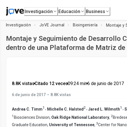
Investigación
Educación
Business
Investigación
JoVE Journal
Bioingeniería
Montaje y Seguimiento de Desarrollo 
dentro de una Plataforma de Matriz d
8.8K vistas
•
Citado 12 veces
•
09:24
min
•
6 de junio de 2017
•
6 de junio de 2017
8.8K vistas
1
2
1
,
,
,
Andrea C. Timm
Michelle C. Halsted
Jared L. Wilmoth
S
1
2
Biosciences Division,
Oak Ridge National Laboratory
,
Bredese
3
Graduate Education,
University of Tennessee
,
Center for Nano