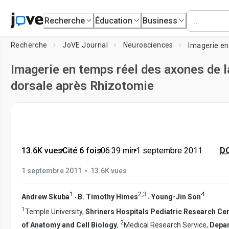
Recherche
Éducation
Business
Recherche
JoVE Journal
Neurosciences
Imagerie en temps réel des axones de l
dorsale après Rhizotomie
13.6K vues
•
Cité 6 fois
•
06:39
min
•
1 septembre 2011
DO
•
1 septembre 2011
13.6K vues
1
2
,
3
4
,
,
Andrew Skuba
B. Timothy Himes
Young-Jin Son
1
Temple University,
Shriners Hospitals Pediatric Research Ce
2
of Anatomy and Cell Biology
,
Medical Research Service,
Depar