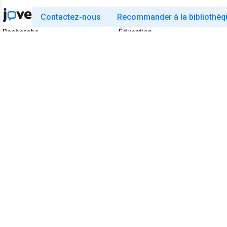
Contactez-nous
Recommander à la bibliothèq
Recherche
Éducation
JoVE Journal
JoVE Core
JoVE Encyclopedia of
JoVE Science Education
Experiments
JoVE Lab Manual
JoVE Visualize
JoVE Quiz
Business
JoVE Business
Copyright © 2026 MyJoVE Corporation. Tous 