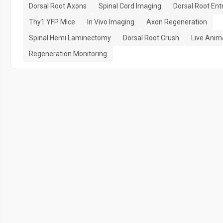
Dorsal Root Axons
Spinal Cord Imaging
Dorsal Root Ent
Thy1 YFP Mice
In Vivo Imaging
Axon Regeneration
Spinal Hemi Laminectomy
Dorsal Root Crush
Live Anim
Regeneration Monitoring