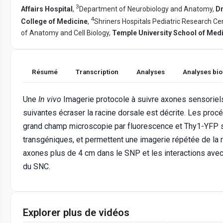
3
Affairs Hospital
,
Department of Neurobiology and Anatomy,
Dr
4
College of Medicine
,
Shriners Hospitals Pediatric Research C
of Anatomy and Cell Biology,
Temple University School of Med
Résumé
Transcription
Analyses
Analyses bi
Une
In vivo
Imagerie protocole à suivre axones sensoriel
suivantes écraser la racine dorsale est décrite. Les procé
grand champ microscopie par fluorescence et Thy1-YFP 
transgéniques, et permettent une imagerie répétée de la 
axones plus de 4 cm dans le SNP et les interactions avec
du SNC.
Explorer plus de vidéos