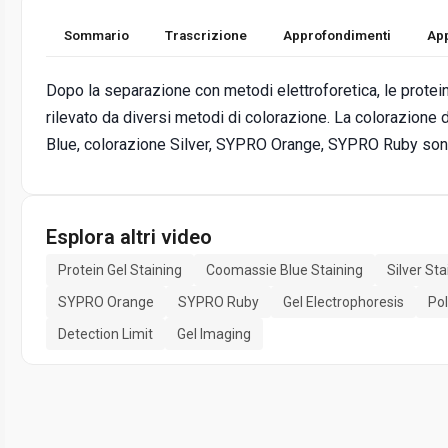
Sommario
Trascrizione
Approfondimenti
App
Dopo la separazione con metodi elettroforetica, le protein
rilevato da diversi metodi di colorazione. La colorazione 
Blue, colorazione Silver, SYPRO Orange, SYPRO Ruby sono
Esplora altri video
Protein Gel Staining
Coomassie Blue Staining
Silver Sta
SYPRO Orange
SYPRO Ruby
Gel Electrophoresis
Pol
Detection Limit
Gel Imaging