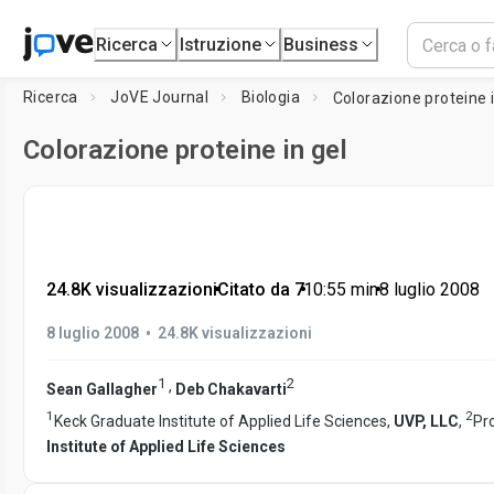
Ricerca
Istruzione
Business
Ricerca
JoVE Journal
Biologia
Colorazione proteine ​​
Colorazione proteine ​​in gel
24.8K visualizzazioni
•
Citato da 7
•
10:55
min
•
8 luglio 2008
•
8 luglio 2008
24.8K visualizzazioni
1
2
,
Sean Gallagher
Deb Chakavarti
1
2
Keck Graduate Institute of Applied Life Sciences,
UVP, LLC
,
Pr
Institute of Applied Life Sciences