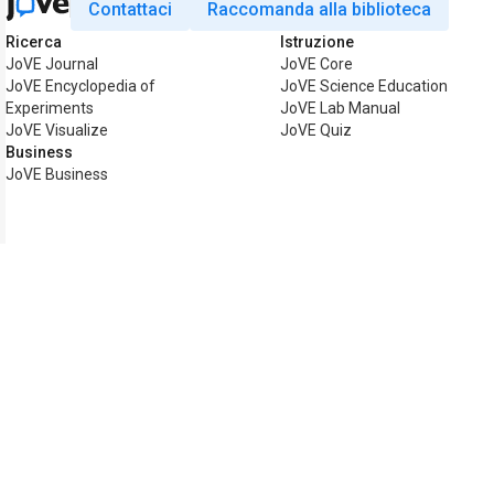
Contattaci
Raccomanda alla biblioteca
Ricerca
Istruzione
JoVE Journal
JoVE Core
JoVE Encyclopedia of
JoVE Science Education
Experiments
JoVE Lab Manual
JoVE Visualize
JoVE Quiz
Business
JoVE Business
Copyright © 2026 MyJoVE Corporat