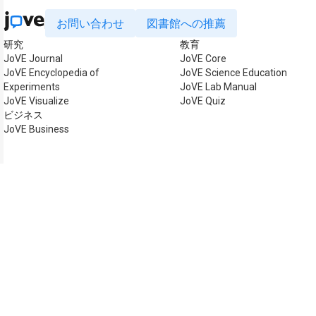
お問い合わせ
図書館への推薦
研究
教育
JoVE Journal
JoVE Core
JoVE Encyclopedia of
JoVE Science Education
Experiments
JoVE Lab Manual
JoVE Visualize
JoVE Quiz
ビジネス
JoVE Business
著作権 © 2026 MyJoVE Co