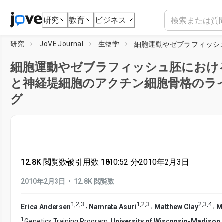
研究
教育
ビジネス
研究
JoVE Journal
生物学
細胞運動やゼブラフィッシュ胚におけ
と神経堤細胞のアクチン細胞骨格のラ
グ
12.8K 閲覧数
•
被引用数 18
•
10:52
分
•
2010年2月3日
•
2010年2月3日
12.8K 閲覧数
1
,
2
,
3
1
,
2
,
3
2
,
3
,
4
,
,
,
Erica Andersen
Namrata Asuri
Matthew Clay
M
1
Genetics Training Program,
University of Wisconsin-Madison