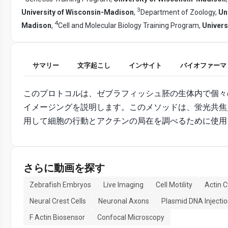
3
University of Wisconsin-Madison
,
Department of Zoology,
Un
4
Madison
,
Cell and Molecular Biology Training Program,
Univers
サマリー
文字起こし
インサイト
バイオファーマ
このプロトコルは、ゼブラフィッシュ胚の生体内で個々
イメージングを説明します。このメソッドは、蛍光共焦
用して細胞の行動とアクチンの局在を調べるために使用
さらに動画を探す
Zebrafish Embryos
Live Imaging
Cell Motility
Actin 
Neural Crest Cells
Neuronal Axons
Plasmid DNA Injecti
F Actin Biosensor
Confocal Microscopy