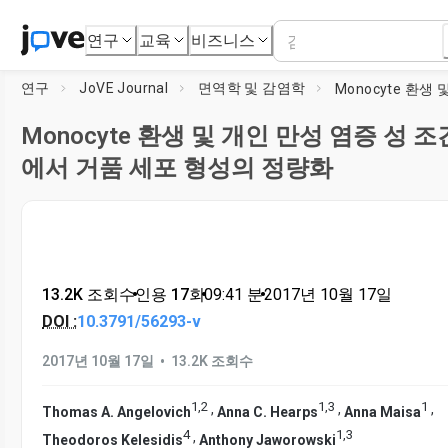
연구
교육
비즈니스
연구
JoVE Journal
면역학 및 감염학
Monocyte 환생 및 개인 만성 염증 성 조
에서 거품 세포 형성의 정량화
13.2K 조회수
•
인용 17회
•
09:41
분
•
2017년 10월 17일
DOI :
10.3791/56293-v
•
2017년 10월 17일
13.2K 조회수
1
,
2
1
,
3
1
,
,
,
Thomas A. Angelovich
Anna C. Hearps
Anna Maisa
4
1
,
3
,
Theodoros Kelesidis
Anthony Jaworowski