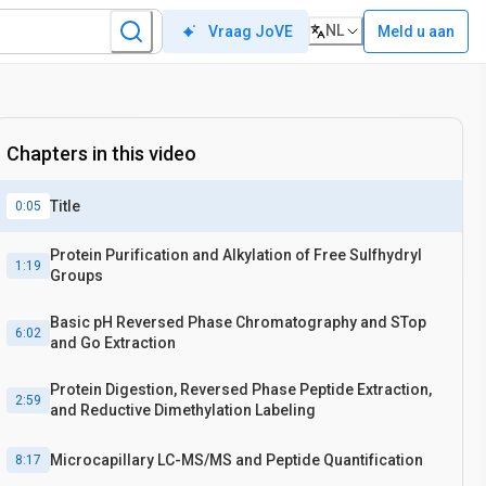
NL
Meld u aan
Vraag JoVE
Chapters in this video
Title
0:05
Protein Purification and Alkylation of Free Sulfhydryl
1:19
Groups
Basic pH Reversed Phase Chromatography and STop
6:02
and Go Extraction
Protein Digestion, Reversed Phase Peptide Extraction,
2:59
and Reductive Dimethylation Labeling
Microcapillary LC-MS/MS and Peptide Quantification
8:17