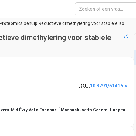
Kwantitatieve Proteomics behulp Reductieve dimethylering voor stabiele isotopen Labeling
tieve dimethylering voor stabiele
DOI :
10.3791/51416-v
4
iversité d'Évry Val d'Essonne
,
Massachusetts General Hospital