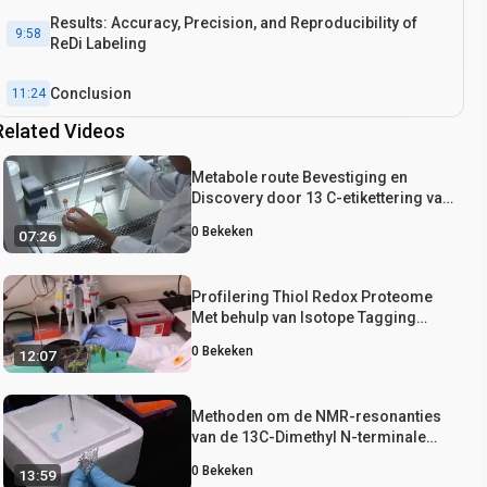
Results: Accuracy, Precision, and Reproducibility of
9:58
ReDi Labeling
Conclusion
11:24
Related Videos
Metabole route Bevestiging en
Discovery door 13 C-etikettering van
proteïnogene aminozuren
0
Bekeken
07:26
Profilering Thiol Redox Proteome
Met behulp van Isotope Tagging
massaspectrometrie
0
Bekeken
12:07
Methoden om de NMR-resonanties
van de 13C-Dimethyl N-terminale
amine op reductief gemethyleerde
0
Bekeken
13:59
eiwitten te identificeren