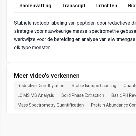
Samenvatting
Transcript
Inzichten
Bio
Stabiele isotoop labeling van peptiden door reductieve di
strategie voor nauwkeurige massa-spectrometrie gebasee
werkwijze voor de bereiding en analyse van eiwitmengse
elk type monster.
Meer video's verkennen
Reductive Dimethylation
Stable Isotope Labeling
Quanti
LC MS MS Analysis
Solid Phase Extraction
Basic PH Re
Mass Spectrometry Quantification
Protein Abundance Co