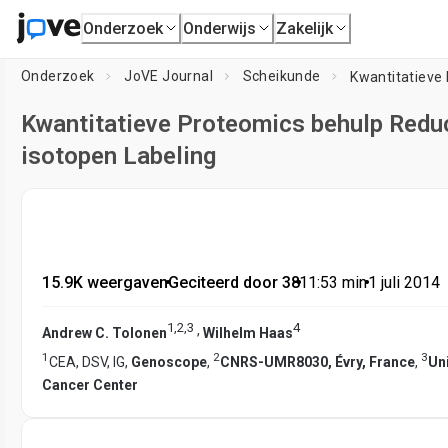
Onderzoek
Onderwijs
Zakelijk
Onderzoek
JoVE Journal
Scheikunde
Kwantitatieve Proteomics behulp Reduc
isotopen Labeling
15.9K weergaven
•
Geciteerd door 38
•
11:53
min
•
1 juli 2014
1
,
2
,
3
4
,
Andrew C. Tolonen
Wilhelm Haas
1
2
3
CEA, DSV, IG,
Genoscope
,
CNRS-UMR8030, Évry, France
,
Un
Cancer Center