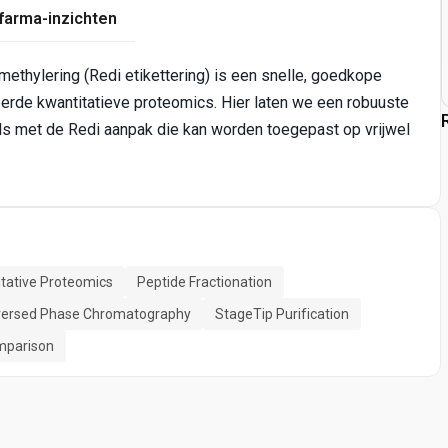
farma-inzichten
methylering (Redi etikettering) is een snelle, goedkope
rde kwantitatieve proteomics. Hier laten we een robuuste
ls met de Redi aanpak die kan worden toegepast op vrijwel
tative Proteomics
Peptide Fractionation
versed Phase Chromatography
StageTip Purification
mparison