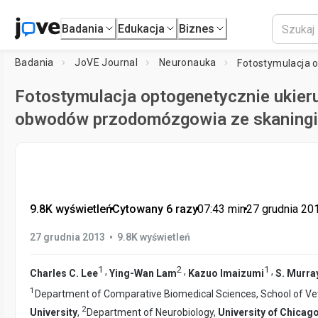
Badania
Edukacja
Biznes
Badania
JoVE Journal
Neuronauka
Fotostymulacja optogenetycznie ukie
obwodów przodomózgowia ze skaning
9.8K wyświetleń
•
Cytowany 6 razy
•
07:43
min
•
27 grudnia 20
•
27 grudnia 2013
9.8K wyświetleń
1
2
1
,
,
,
Charles C. Lee
Ying-Wan Lam
Kazuo Imaizumi
S. Murra
1
Department of Comparative Biomedical Sciences, School of Ve
2
University
,
Department of Neurobiology,
University of Chicag