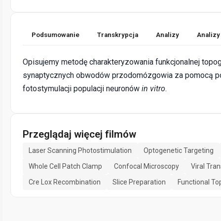
Podsumowanie
Transkrypcja
Analizy
Analizy
Opisujemy metodę charakteryzowania funkcjonalnej topogr
synaptycznych obwodów przodomózgowia za pomocą po
fotostymulacji populacji neuronów
in vitro
.
Przeglądaj więcej filmów
Laser Scanning Photostimulation
Optogenetic Targeting
Whole Cell Patch Clamp
Confocal Microscopy
Viral Tra
Cre Lox Recombination
Slice Preparation
Functional T