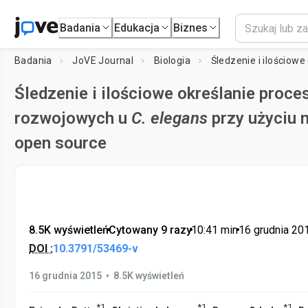
Badania
Edukacja
Biznes
Badania
JoVE Journal
Biologia
Śledzenie i ilościowe określanie proc
rozwojowych u
C. elegans
przy użyciu 
open source
8.5K wyświetleń
•
Cytowany 9 razy
•
10:41
min
•
16 grudnia 20
DOI :
10.3791/53469-v
•
16 grudnia 2015
8.5K wyświetleń
*
1
*
1
*
1