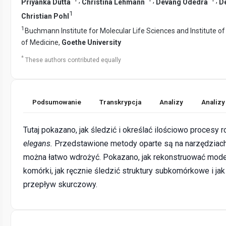
,
,
,
Priyanka Dutta
Christina Lehmann
Devang Odedra
D
1
Christian Pohl
1
Buchmann Institute for Molecular Life Sciences and Institute of 
of Medicine,
Goethe University
*
These authors contributed equally
Podsumowanie
Transkrypcja
Analizy
Analizy
Tutaj pokazano, jak śledzić i określać ilościowo procesy
elegans.
Przedstawione metody oparte są na narzędziach
można łatwo wdrożyć. Pokazano, jak rekonstruować mode
komórki, jak ręcznie śledzić struktury subkomórkowe i ja
przepływ skurczowy.