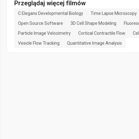
Przeglądaj więcej filmów
C Elegans Developmental Biology
Time Lapse Microscopy
Open Source Software
3D Cell Shape Modeling
Fluores
Particle Image Velocimetry
Cortical Contractile Flow
Cel
Vesicle Flow Tracking
Quantitative Image Analysis