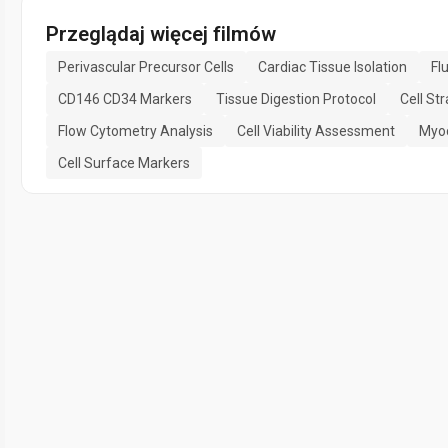
Przeglądaj więcej filmów
Perivascular Precursor Cells
Cardiac Tissue Isolation
Fl
CD146 CD34 Markers
Tissue Digestion Protocol
Cell Str
Flow Cytometry Analysis
Cell Viability Assessment
Myoc
Cell Surface Markers