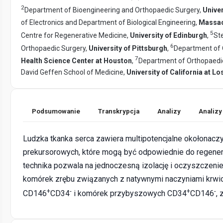
2
Department of Bioengineering and Orthopaedic Surgery,
Univer
of Electronics and Department of Biological Engineering,
Massac
5
Centre for Regenerative Medicine,
University of Edinburgh
,
St
6
Orthopaedic Surgery,
University of Pittsburgh
,
Department of 
7
Health Science Center at Houston
,
Department of Orthopaedic
David Geffen School of Medicine,
University of California at L
Podsumowanie
Transkrypcja
Analizy
Analizy
Ludzka tkanka serca zawiera multipotencjalne okołonac
prekursorowych, które mogą być odpowiednie do regener
technika pozwala na jednoczesną izolację i oczyszczenie
komórek zrębu związanych z natywnymi naczyniami krwi
+
-
+
-
CD146
CD34
i komórek przybyszowych CD34
CD146
,