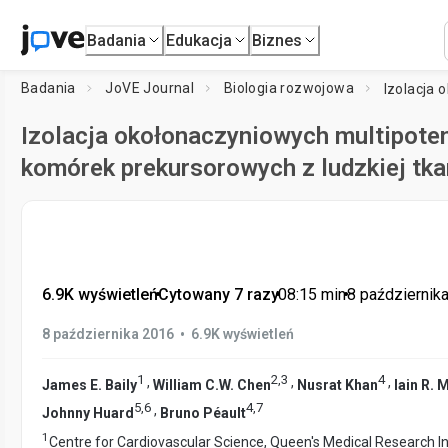
Badania
Edukacja
Biznes
Badania
JoVE Journal
Biologia rozwojowa
Izolacja okołonaczyniowych multipoten
komórek prekursorowych z ludzkiej tka
6.9K wyświetleń
•
Cytowany 7 razy
•
08:15
min
•
8 październik
•
8 października 2016
6.9K wyświetleń
1
2
,
3
4
,
,
,
James E. Baily
William C.W. Chen
Nusrat Khan
Iain R. 
5
,
6
4
,
7
,
Johnny Huard
Bruno Péault
1
Centre for Cardiovascular Science, Queen's Medical Research In