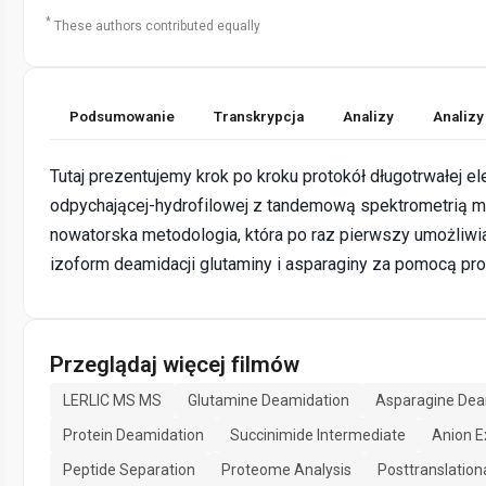
*
These authors contributed equally
Podsumowanie
Transkrypcja
Analizy
Analizy
Tutaj prezentujemy krok po kroku protokół długotrwałej el
odpychającej-hydrofilowej z tandemową spektrometrią 
nowatorska metodologia, która po raz pierwszy umożliwia
izoform deamidacji glutaminy i asparaginy za pomocą pro
Przeglądaj więcej filmów
LERLIC MS MS
Glutamine Deamidation
Asparagine Dea
Protein Deamidation
Succinimide Intermediate
Anion 
Peptide Separation
Proteome Analysis
Posttranslation