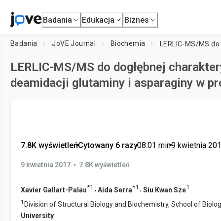
Badania
Edukacja
Biznes
Badania
JoVE Journal
Biochemia
LERLIC-MS/MS do dogłębnej charakterys
deamidacji glutaminy i asparaginy w p
7.8K wyświetleń
•
Cytowany 6 razy
•
08:01
min
•
9 kwietnia 20
•
9 kwietnia 2017
7.8K wyświetleń
*
1
*
1
1
,
,
Xavier Gallart-Palau
Aida Serra
Siu Kwan Sze
1
Division of Structural Biology and Biochemistry, School of Biolo
University