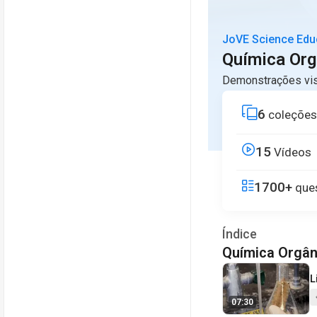
JoVE Science Edu
Química Orgâ
Demonstrações vis
6
coleções
15
Vídeos
1700+
ques
Índice
Química Orgâni
V
L
07:30