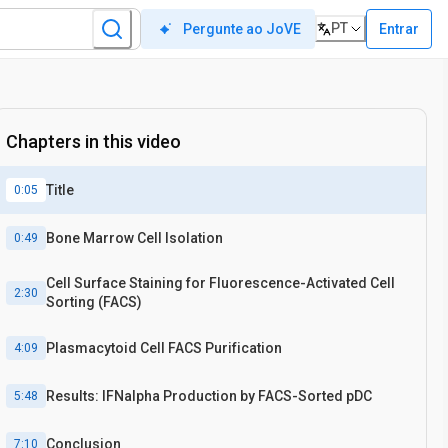
PT
Entrar
Pergunte ao JoVE
Chapters in this video
Title
0:05
Bone Marrow Cell Isolation
0:49
Cell Surface Staining for Fluorescence-Activated Cell
2:30
Sorting (FACS)
Plasmacytoid Cell FACS Purification
4:09
Results: IFNalpha Production by FACS-Sorted pDC
5:48
Conclusion
7:10