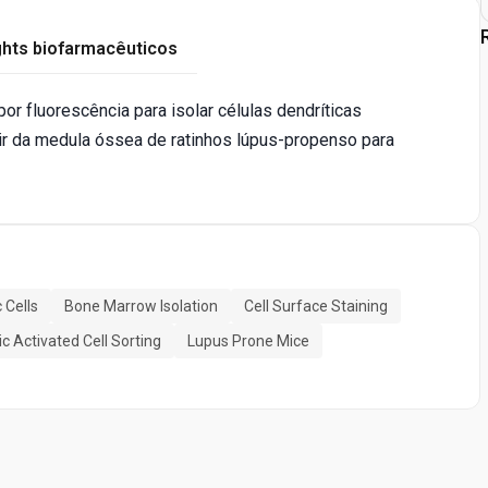
ghts biofarmacêuticos
or fluorescência para isolar células dendríticas
ir da medula óssea de ratinhos lúpus-propenso para
 Cells
Bone Marrow Isolation
Cell Surface Staining
c Activated Cell Sorting
Lupus Prone Mice