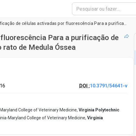
Classificação de células activadas por fluorescência Para a purificação de células dendríticas plasmocitï¿½des do rato de Medula Óssea
 fluorescência Para a purificação de
o rato de Medula Óssea
016
DOI :
10.3791/54641-v
Maryland College of Veterinary Medicine,
Virginia Polytechnic
inia-Maryland College of Veterinary Medicine,
Virginia