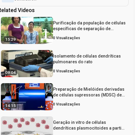
Related Videos
Purificação da população de células
específicas de separação de
células de fluorescência Ativado
0
Visualizações
15:29
(FACS)
Isolamento de células dendríticas
pulmonares do rato
0
Visualizações
09:04
Preparação de Mielóides derivadas
de células supressoras (MDSC) de
ingênuos e pâncreas Tumor-
0
Visualizações
14:15
rolamento Ratos utilizando
citometria de fluxo e separação de
células automatizado magnético
Geração in vitro de células
ativado (AutoMACS)
dendríticas plasmocitoides a partir
de progenitores linfóides comuns