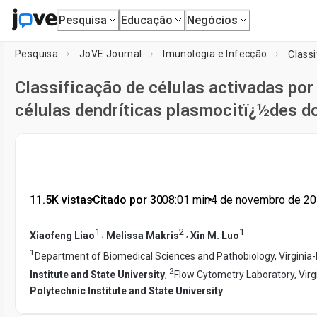
Pesquisa
Educação
Negócios
Pesquisa
JoVE Journal
Imunologia e Infecção
Classificação de células activadas por
células dendríticas plasmocitï¿½des d
11.5K vistas
•
Citado por 30
•
08:01
min
•
4 de novembro de 2
1
2
1
,
,
Xiaofeng Liao
Melissa Makris
Xin M. Luo
1
Department of Biomedical Sciences and Pathobiology, Virginia-
2
Institute and State University
,
Flow Cytometry Laboratory, Virg
Polytechnic Institute and State University