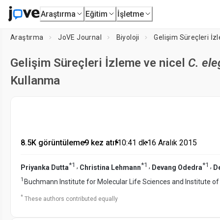
Araştırma
Eğitim
İşletme
Araştırma
JoVE Journal
Biyoloji
Gelişim Süreçleri İz
Gelişim Süreçleri İzleme ve nicel
C. ele
Kullanma
8.5K görüntüleme
•
9 kez atıf
•
10:41
dk
•
16 Aralık 2015
*
1
*
1
*
1
,
,
,
Priyanka Dutta
Christina Lehmann
Devang Odedra
D
1
Buchmann Institute for Molecular Life Sciences and Institute of
*
These authors contributed equally