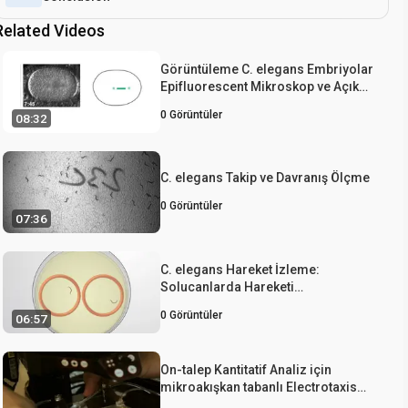
Related Videos
Görüntüleme C. elegans Embriyolar
Epifluorescent Mikroskop ve Açık
Kaynak Yazılım
0
Görüntüler
08:32
C. elegans Takip ve Davranış Ölçme
0
Görüntüler
07:36
C. elegans Hareket İzleme:
Solucanlarda Hareketi
Değerlendirmek İçin Bir Yöntem
0
Görüntüler
06:57
On-talep Kantitatif Analiz için
mikroakışkan tabanlı Electrotaxis
Caenorhabditis elegans