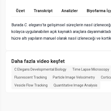
Özet
Transkript
Analizler
Biyofarma İç
Burada
C. elegans'ta
gelişimsel süreçlerin nasıl izleneceği
kolayca uygulanabilen açık kaynaklı araçlara dayanmaktadır.
hücre altı yapıların manuel olarak nasıl izleneceği ve kortik
Daha fazla video keşfet
C Elegans Developmental Biology
Time Lapse Microscopy
Fluorescent Tracking
Particle Image Velocimetry
Cortic
Vesicle Flow Tracking
Quantitative Image Analysis