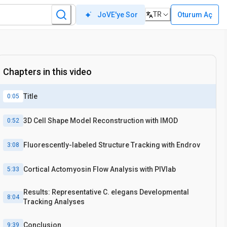
TR
Oturum Aç
JoVE'ye Sor
Chapters in this video
Title
0:05
3D Cell Shape Model Reconstruction with IMOD
0:52
Fluorescently-labeled Structure Tracking with Endrov
3:08
Cortical Actomyosin Flow Analysis with PIVIab
5:33
Results: Representative C. elegans Developmental
8:04
Tracking Analyses
Conclusion
9:39