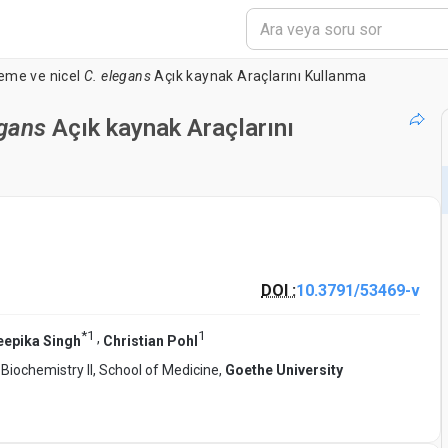
leme ve nicel
C. elegans
Açık kaynak Araçlarını Kullanma
gans
Açık kaynak Araçlarını
DOI :
10.3791/53469-v
*
1
1
,
eepika Singh
Christian Pohl
 Biochemistry II, School of Medicine,
Goethe University