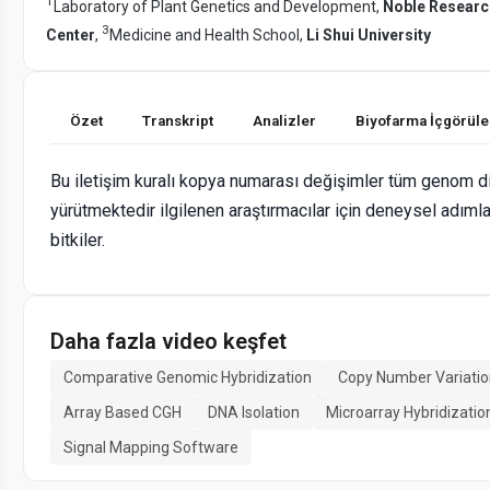
1
Laboratory of Plant Genetics and Development,
Noble Research
3
Center
,
Medicine and Health School,
Li Shui University
Özet
Transkript
Analizler
Biyofarma İçgörüle
Bu iletişim kuralı kopya numarası değişimler tüm genom di
yürütmektedir ilgilenen araştırmacılar için deneysel adıml
bitkiler.
Daha fazla video keşfet
Comparative Genomic Hybridization
Copy Number Variati
Array Based CGH
DNA Isolation
Microarray Hybridizatio
Signal Mapping Software