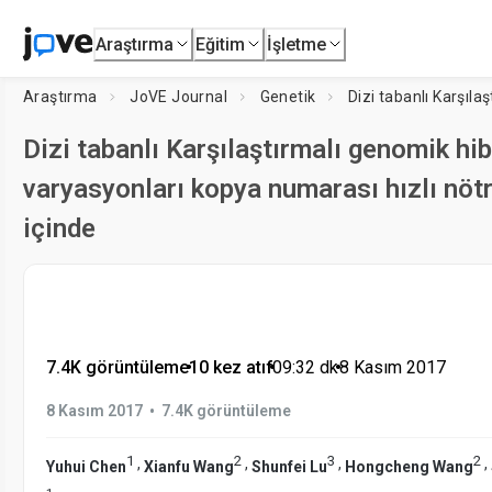
Araştırma
Eğitim
İşletme
Araştırma
JoVE Journal
Genetik
Dizi tabanlı Karşılaştırmalı genomik hib
varyasyonları kopya numarası hızlı nöt
içinde
7.4K görüntüleme
•
10 kez atıf
•
09:32
dk
•
8 Kasım 2017
•
8 Kasım 2017
7.4K görüntüleme
1
2
3
2
,
,
,
,
Yuhui Chen
Xianfu Wang
Shunfei Lu
Hongcheng Wang