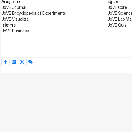
Araştırma
Eğitim
JoVE Journal
JoVE Core
JoVE Encyclopedia of Experiments
JoVE Science
JoVE Visualize
JoVE Lab Ma
İşletme
JoVE Quiz
JoVE Business