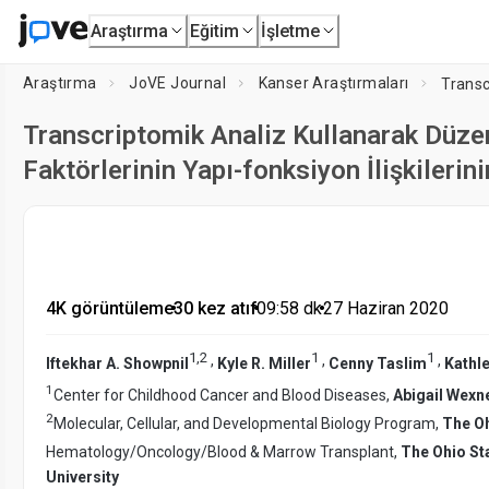
Araştırma
Eğitim
İşletme
Araştırma
JoVE Journal
Kanser Araştırmaları
Transcriptomik Analiz Kullanarak Düze
Faktörlerinin Yapı-fonksiyon İlişkilerin
4K görüntüleme
•
30 kez atıf
•
09:58
dk
•
27 Haziran 2020
1
,
2
1
1
,
,
,
Iftekhar A. Showpnil
Kyle R. Miller
Cenny Taslim
Kathle
1
Center for Childhood Cancer and Blood Diseases,
Abigail Wexne
2
Molecular, Cellular, and Developmental Biology Program,
The Oh
Hematology/Oncology/Blood & Marrow Transplant,
The Ohio Sta
University