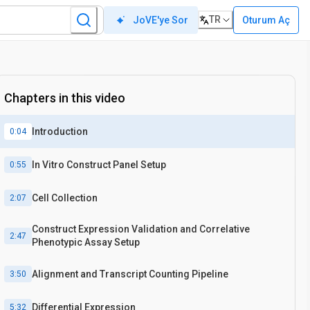
TR
Oturum Aç
JoVE'ye Sor
Chapters in this video
Introduction
0:04
In Vitro Construct Panel Setup
0:55
Cell Collection
2:07
Construct Expression Validation and Correlative
2:47
Phenotypic Assay Setup
Alignment and Transcript Counting Pipeline
3:50
Differential Expression
5:32