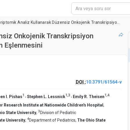
Transcriptomik Analiz Kullanarak Düzensiz Onkojenik Transkripsiyon Faktörlerinin Yapı-fonksiyon İlişkilerinin Eşlenmesini
nsiz Onkojenik Transkripsiyon
in Eşlenmesini
DOI :
10.3791/61564-v
1
1
,
3
1
,
4
,
,
en I. Pishas
Stephen L. Lessnick
Emily R. Theisen
r Research Institute at Nationwide Children's Hospital
,
3
io State University
,
Division of Pediatric
4
te University
,
Department of Pediatrics,
The Ohio State