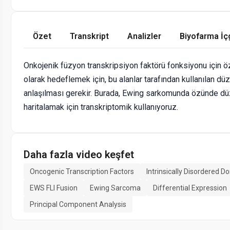
Özet
Transkript
Analizler
Biyofarma İç
Onkojenik füzyon transkripsiyon faktörü fonksiyonu için öz
olarak hedeflemek için, bu alanlar tarafından kullanılan dü
anlaşılması gerekir. Burada, Ewing sarkomunda özünde düz
haritalamak için transkriptomik kullanıyoruz.
Daha fazla video keşfet
Oncogenic Transcription Factors
Intrinsically Disordered D
EWS FLI Fusion
Ewing Sarcoma
Differential Expression
Principal Component Analysis