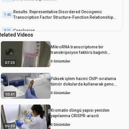
Results: Representative Disordered Oncogenic
7:40
Transcription Factor Structure-Function Relationship
Mapping
Conclusion
9:31
Related Videos
MikroRNA transcriptome bir
transkripsiyon faktörü bağımlı
regülasyonu açıklayan
0
Görüntüler
07:23
Yüksek işlem hacmi ChIP-sıralama
tümör dokularda kullanarak genom
geniş eşleme Kromatin devletler için
0
Görüntüler
10:41
entegre bir Platform
Kromatin döngü yapısı yeniden
yapılanma CRISPR-aracılı
0
Görüntüler
09:20