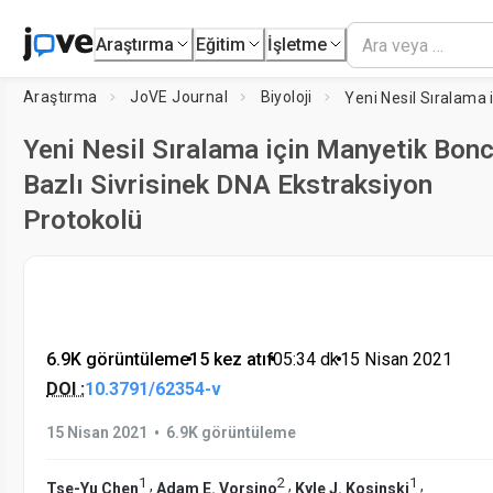
Araştırma
Eğitim
İşletme
Araştırma
JoVE Journal
Biyoloji
Yeni Nesil Sıralama için Manyetik Bon
Bazlı Sivrisinek DNA Ekstraksiyon
Protokolü
6.9K görüntüleme
•
15 kez atıf
•
05:34
dk
•
15 Nisan 2021
DOI :
10.3791/62354-v
•
15 Nisan 2021
6.9K görüntüleme
1
2
1
,
,
,
Tse-Yu Chen
Adam E. Vorsino
Kyle J. Kosinski