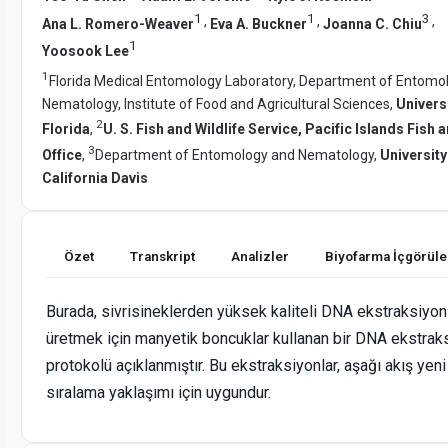
1
1
3
,
,
,
Ana L. Romero-Weaver
Eva A. Buckner
Joanna C. Chiu
1
Yoosook Lee
1
Florida Medical Entomology Laboratory, Department of Entomo
Nematology, Institute of Food and Agricultural Sciences,
Universi
2
Florida
,
U. S. Fish and Wildlife Service, Pacific Islands Fish a
3
Office
,
Department of Entomology and Nematology,
University
California Davis
Özet
Transkript
Analizler
Biyofarma İçgörüle
Burada, sivrisineklerden yüksek kaliteli DNA ekstraksiyonl
üretmek için manyetik boncuklar kullanan bir DNA ekstrak
protokolü açıklanmıştır. Bu ekstraksiyonlar, aşağı akış yeni
sıralama yaklaşımı için uygundur.