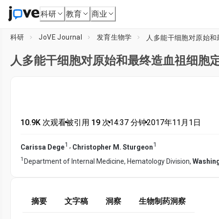
科研
教育
商业
科研
JoVE Journal
发育生物学
人多能干细胞对原始和
人多能干细胞对原始和最终造血祖细胞
10.9K 次观看
•
被引用 19 次
•
14:37
分钟
•
2017年11月1日
1
1
,
Carissa Dege
Christopher M. Sturgeon
1
Department of Internal Medicine, Hematology Division,
Washingt
摘要
文字稿
洞察
生物制药洞察