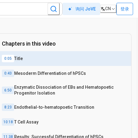
CN
登录
询问 JoVE
Chapters in this video
Title
0:05
Mesoderm Differentiation of hPSCs
0:43
Enzymatic Dissociation of EBs and Hematopoetic
6:50
Progenitor Isolation
Endothelial-to-hematopoetic Transition
8:23
T Cell Assay
10:18
Results: Successful Differentiation of hPSCs
11:38