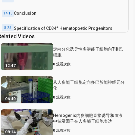
Conclusion
14:13
+
5:25
Specification of CD34
Hematopoetic Progenitors
Related Videos
定向分化诱导性多潜能干细胞向T淋巴
细胞
0
观看次数
12:47
从人多能干细胞定向多巴胺能神经元分
化
0
观看次数
06:40
Hemogenic内皮细胞直接诱导和血液
中转录因子在人多能干细胞表达
0
观看次数
08:14