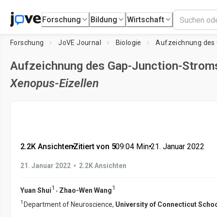
Forschung
Bildung
Wirtschaft
Forschung
JoVE Journal
Biologie
Aufzeichnung des Gap-Junction-Strom
Xenopus-Eizellen
2.2K Ansichten
•
Zitiert von 5
•
09:04
Min.
•
21. Januar 2022
•
21. Januar 2022
2.2K Ansichten
1
1
,
Yuan Shui
Zhao-Wen Wang
1
Department of Neuroscience,
University of Connecticut Scho