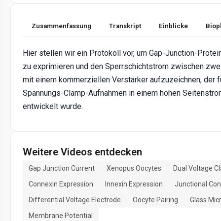
Zusammenfassung
Transkript
Einblicke
Biop
Hier stellen wir ein Protokoll vor, um Gap-Junction-Protei
zu exprimieren und den Sperrschichtstrom zwischen zwei
mit einem kommerziellen Verstärker aufzuzeichnen, der fü
Spannungs-Clamp-Aufnahmen in einem hohen Seitenst
entwickelt wurde.
Weitere Videos entdecken
Gap Junction Current
Xenopus Oocytes
Dual Voltage C
Connexin Expression
Innexin Expression
Junctional Co
Differential Voltage Electrode
Oocyte Pairing
Glass Mic
Membrane Potential