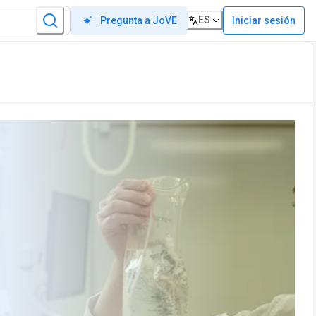
ES
Iniciar sesión
Pregunta a JoVE