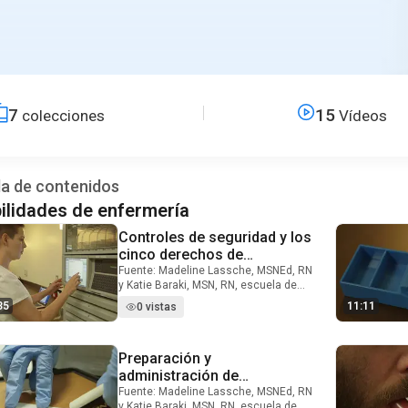
7
15
colecciones
Vídeos
la de contenidos
ilidades de enfermería
Controles de seguridad y los
Video Duration: 7 minutes and 35 seconds
cinco derechos de
administración de
Fuente: Madeline Lassche, MSNEd, RN
y Katie Baraki, MSN, RN, escuela de
medicamentos
enfermería, Universidad de Utah, UT
35
11:11
0 vistas
Según el informe de la institución de
medicina (IOM) de 1999 titulado a
errar es humano: construyendo un
Preparación y
Video Duration: 11 minutes and 44 seconds
sistema más seguro de salud, errores
de medicación son importantes
administración de
contribuyentes a muertes evitables de
medicamentos tópicos
Fuente: Madeline Lassche, MSNEd, RN
paciente en el entorno hospitalario.
y Katie Baraki, MSN, RN, escuela de