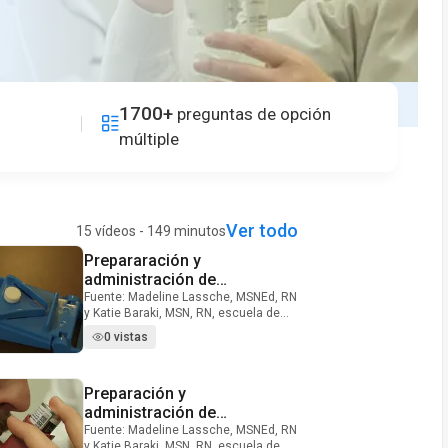
1700+
preguntas de opción
múltiple
Ver todo
15 vídeos - 149 minutos
Prepararación y
Video Duration: 11 minutes and 11 seconds
administración de
medicamentos líquidos y
Fuente: Madeline Lassche, MSNEd, RN
y Katie Baraki, MSN, RN, escuela de
tabletas orales
enfermería, Universidad de Utah, UT
0 vistas
Medicamentos por vía oral están la
ruta preferida por los pacientes y son
una de las rutas más utilizadas de
Preparación y
Video Duration: 8 minutes and 14 seconds
administración de medicamentos por
proveedores. Más preparaciones
administración de
orales son tomadas por vía oral,
medicamentos inhalados
Fuente: Madeline Lassche, MSNEd, RN
ingestión de líquido y absorbidas por
y Katie Baraki, MSN, RN, escuela de