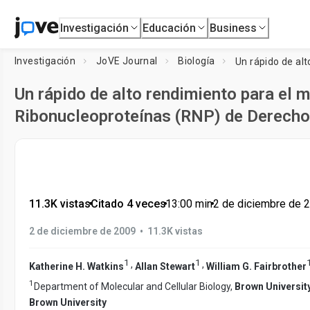
Investigación
Educación
Business
Investigación
JoVE Journal
Biología
Un rápido de alto rendimiento para el 
Ribonucleoproteínas (RNP) de Derec
11.3K vistas
•
Citado 4 veces
•
13:00
min
•
2 de diciembre de 
•
2 de diciembre de 2009
11.3K vistas
1
1
,
,
Katherine H. Watkins
Allan Stewart
William G. Fairbrother
1
Department of Molecular and Cellular Biology,
Brown Universit
Brown University