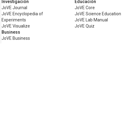
Investigación
Educación
JoVE Journal
JoVE Core
JoVE Encyclopedia of
JoVE Science Education
Experiments
JoVE Lab Manual
JoVE Visualize
JoVE Quiz
Business
JoVE Business
Copyright © 2026 MyJoVE Corporation. To