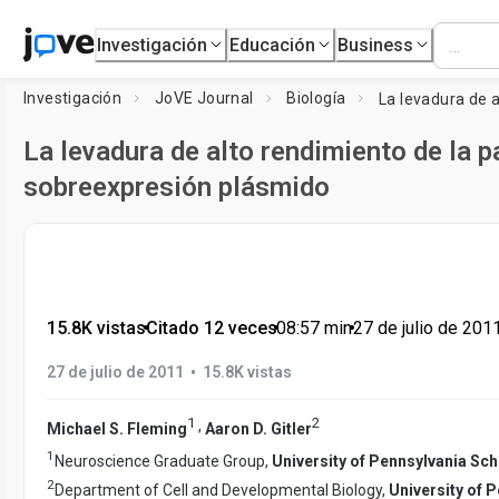
Investigación
Educación
Business
Investigación
JoVE Journal
Biología
La levadura de alto rendimiento de la p
sobreexpresión plásmido
15.8K vistas
•
Citado 12 veces
•
08:57
min
•
27 de julio de 201
•
27 de julio de 2011
15.8K vistas
1
2
,
Michael S. Fleming
Aaron D. Gitler
1
Neuroscience Graduate Group,
University of Pennsylvania Sc
2
Department of Cell and Developmental Biology,
University of 