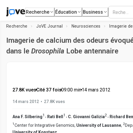
Recherche
Éducation
Business
Recherche
JoVE Journal
Neurosciences
Imagerie de calcium des odeurs évoqu
dans le
Drosophila
Lobe antennaire
27.8K vues
•
Cité 37 fois
•
09:00
min
•
14 mars 2012
•
14 mars 2012
27.8K vues
1
1
2
,
,
,
Ana F. Silbering
Rati Bell
C. Giovanni Galizia
Richard Be
1
2
Center for Integrative Genomics,
University of Lausanne
,
Depa
University of Konstanz