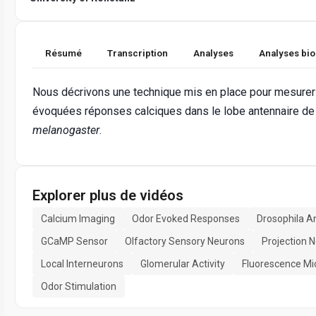
Résumé
Transcription
Analyses
Analyses bi
Nous décrivons une technique mis en place pour mesurer 
évoquées réponses calciques dans le lobe antennaire de 
melanogaster
.
Explorer plus de vidéos
Calcium Imaging
Odor Evoked Responses
Drosophila A
GCaMP Sensor
Olfactory Sensory Neurons
Projection 
Local Interneurons
Glomerular Activity
Fluorescence Mi
Odor Stimulation