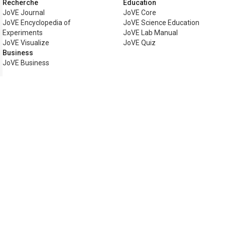
Recherche
Éducation
JoVE Journal
JoVE Core
JoVE Encyclopedia of
JoVE Science Education
Experiments
JoVE Lab Manual
JoVE Visualize
JoVE Quiz
Business
JoVE Business
Copyright © 2026 MyJoVE Corporation. To