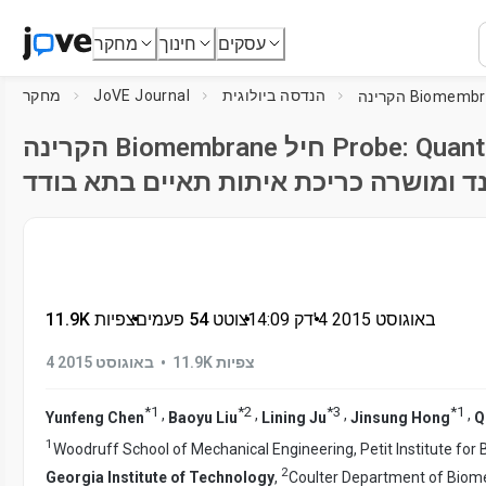
עסקים
חינוך
מחקר
הנדסה ביולוגית
JoVE Journal
מחקר
הקרינה Biomembrane חיל Probe: Quantitation במקביל של
נד ומושרה כריכת איתות תאיים בתא בודד
4 באוגוסט 2015
דק'
•
14:09
•
צוטט 54 פעמים
•
11.9K צפיות
•
11.9K צפיות
4 באוגוסט 2015
*
1
*
2
*
3
*
1
,
,
,
,
Yunfeng Chen
Baoyu Liu
Lining Ju
Jinsung Hong
Q
1
Woodruff School of Mechanical Engineering, Petit Institute for
2
Georgia Institute of Technology
,
Coulter Department of Biome