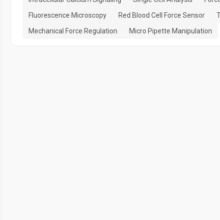
Fluorescence Microscopy
Red Blood Cell Force Sensor
T
Mechanical Force Regulation
Micro Pipette Manipulation