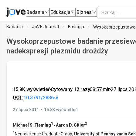
Badania
Edukacja
Biznes
Badania
JoVE Journal
Biologia
Wysokoprzepustowe badanie przesie
nadekspresji plazmidu drożdży
15.8K wyświetleń
•
Cytowany 12 razy
•
08:57
min
•
27 lipca 20
DOI :
10.3791/2836-v
•
27 lipca 2011
15.8K wyświetleń
1
2
,
Michael S. Fleming
Aaron D. Gitler
1
Neuroscience Graduate Group,
University of Pennsylvania Sch