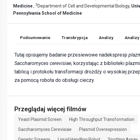
2
Medicine
,
Department of Cell and Developmental Biology,
Univ
Pennsylvania School of Medicine
Podsumowanie
Transkrypcja
Analizy
Analizy
Tutaj opisujemy badanie przesiewowe nadekspresji
plaz
Saccharomyces cerevisiae
, korzystając z biblioteki plaz
tablicą i protokołu transformacji drożdży o wysokiej prz
za pomocą robota do obsługi cieczy.
Przeglądaj więcej filmów
Yeast Plasmid Screen
High Throughput Transformation
Saccharomyces Cerevisiae
Plasmid Overexpression
Genetic Screens
Liquid Handling Robot
Spotting Assay